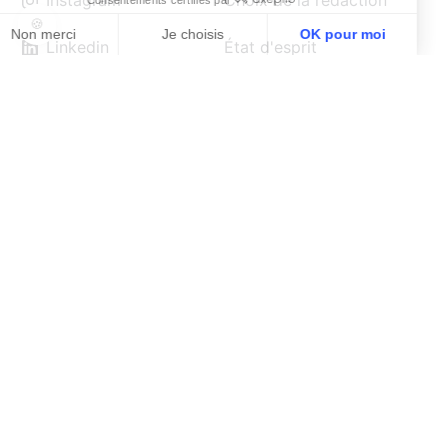
Instagram
Choix de la rédaction
Linkedin
État d'esprit
Pinterest
Entrepreneuriat
Threads
IA et outils
TikTok
Tutoriel
YouTube
Style de vie
Réseaux sociaux
Le Guide
Bibliothèque
Voir plus