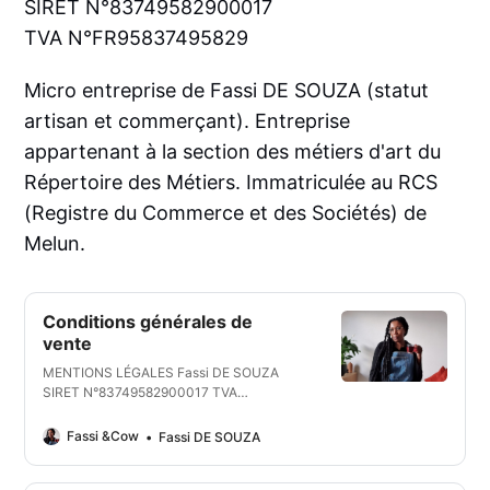
SIRET N°83749582900017
TVA N°FR95837495829
Micro entreprise de Fassi DE SOUZA (statut
artisan et commerçant). Entreprise
appartenant à la section des métiers d'art du
Répertoire des Métiers. Immatriculée au RCS
(Registre du Commerce et des Sociétés) de
Melun.
Conditions générales de
vente
MENTIONS LÉGALES Fassi DE SOUZA
SIRET N°83749582900017 TVA
N°FR95837495829 Micro entreprise de
Fassi DE SOUZA (statut artisan et
Fassi &Cow
Fassi DE SOUZA
commerçant). Entreprise appartenant à la
section des métiers d’art du Répertoire des