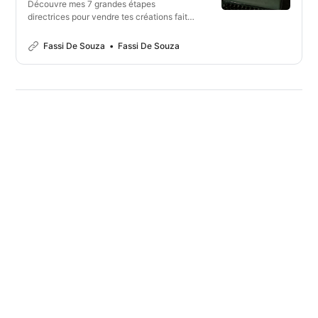
Découvre mes 7 grandes étapes
directrices pour vendre tes créations faites
main en ligne. Accède à des articles
exclusifs enrichis pour avancer pas à pas.
Fassi De Souza
Fassi De Souza